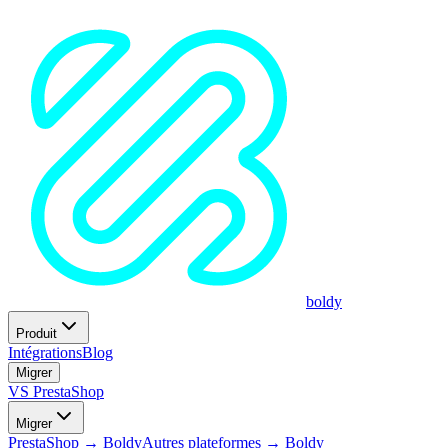
boldy
Produit
Intégrations
Blog
Migrer
VS PrestaShop
Migrer
PrestaShop → Boldy
Autres plateformes → Boldy